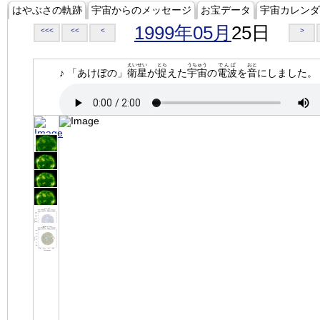
はやぶさの軌跡
宇宙からのメッセージ
お宝データ
宇宙カレンダ
1999年05月
25日
<<<
<<
<
>
えいせい
とら
うちゅう
でんぱ
おと
♪ 「あけぼの」
衛星
が
捉
えた
宇宙
の
電波
を
音
にしました。