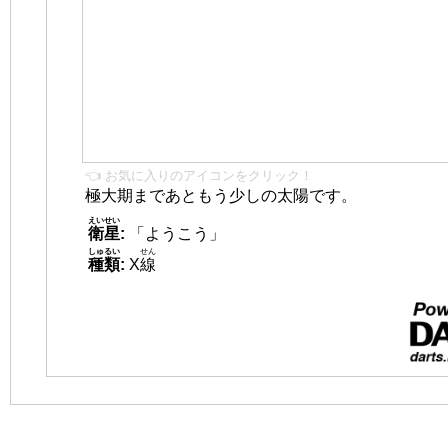
👈 お気に入りのアイコンをクリック！
極大期まであともう少しの太陽です。
えいせい
衛星
:
「ようこう」
しゅるい
せん
種類
:
X
線