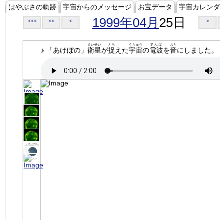
はやぶさの軌跡
宇宙からのメッセージ
お宝データ
宇宙カレンダ
1999年04月
25日
<<<
<<
<
>
えいせい
とら
うちゅう
でんぱ
おと
♪ 「あけぼの」
衛星
が
捉
えた
宇宙
の
電波
を
音
にしました。