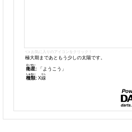
👈 お気に入りのアイコンをクリック！
極大期まであともう少しの太陽です。
えいせい
衛星
:
「ようこう」
しゅるい
せん
種類
:
X
線