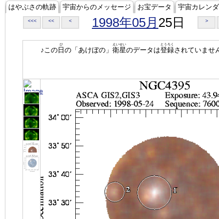
はやぶさの軌跡
宇宙からのメッセージ
お宝データ
宇宙カレンダ
1998年05月
25日
<<<
<<
<
>
ひ
えいせい
とうろく
♪この
日
の「あけぼの」
衛星
のデータは
登録
されていませ