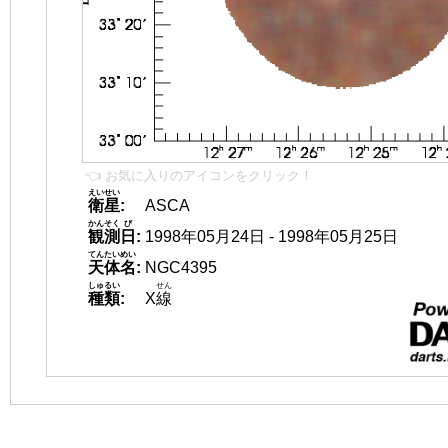
👈 お気に入りのアイコンをクリック！
えいせい
衛星
:
ASCA
かんそく
び
観測
日
:
1998年05月24日 - 1998年05月25日
てんたいめい
天体名
:
NGC4395
しゅるい
せん
種類
:
X
線