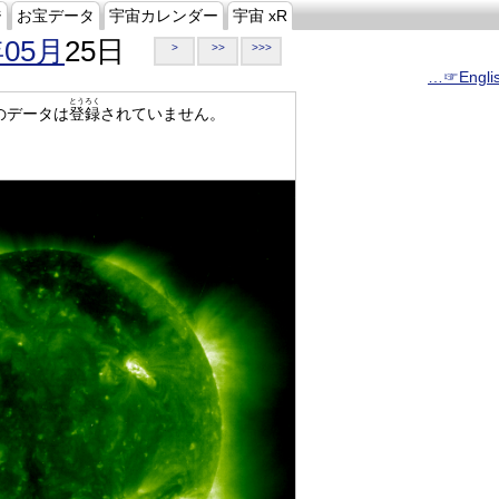
ジ
お宝データ
宇宙カレンダー
宇宙 xR
年05月
25日
>
>>
>>>
…☞Engli
とうろく
のデータは
登録
されていません。