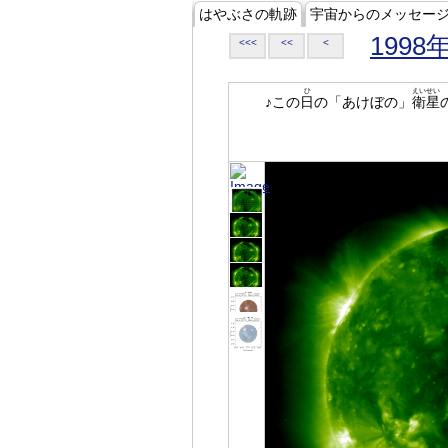
はやぶさの軌跡
宇宙からのメッセー
1998
<<<
<<
<
ひ
えいせい
♪この
日
の「あけぼの」
衛星