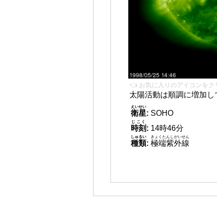
👈 お気に入りのアイコンをク
太陽活動は順調に増加し
えいせい
衛星
:
SOHO
じこく
時刻
:
14時46分
しゅるい
きょくたんしがいせん
種類
:
極端紫外線