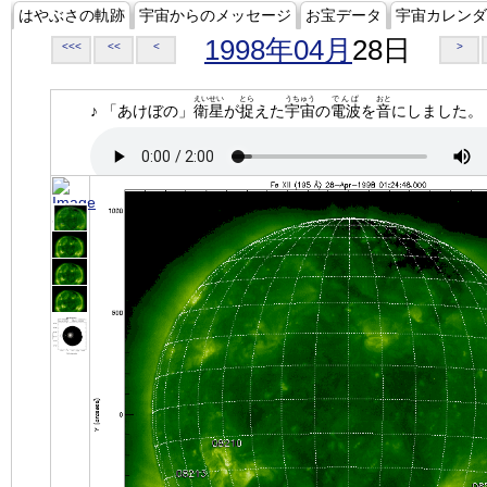
はやぶさの軌跡
宇宙からのメッセージ
お宝データ
宇宙カレンダ
1998年04月
28日
<<<
<<
<
>
えいせい
とら
うちゅう
でんぱ
おと
♪ 「あけぼの」
衛星
が
捉
えた
宇宙
の
電波
を
音
にしました。