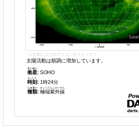
👈 お気に入りのアイコンをクリック！
太陽活動は順調に増加しています。
えいせい
衛星
:
SOHO
じこく
時刻
:
1時24分
しゅるい
きょくたんしがいせん
種類
:
極端紫外線