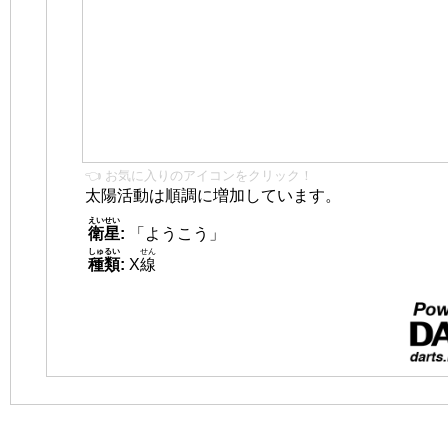
👈 お気に入りのアイコンをクリック！
太陽活動は順調に増加しています。
えいせい
衛星
:
「ようこう」
しゅるい
せん
種類
:
X
線