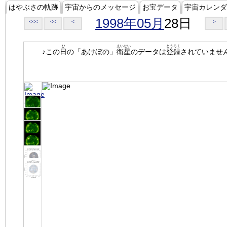
はやぶさの軌跡
宇宙からのメッセージ
お宝データ
宇宙カレンダ
1998年05月
28日
<<<
<<
<
>
ひ
えいせい
とうろく
♪この
日
の「あけぼの」
衛星
のデータは
登録
されていませ