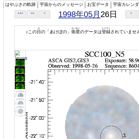
はやぶさの軌跡
宇宙からのメッセージ
お宝データ
宇宙カレンダ
1998年05月
26日
<<<
<<
<
>
ひ
えいせい
とうろく
♪この
日
の「あけぼの」
衛星
のデータは
登録
されていませ