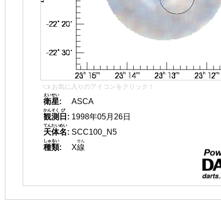
👈 お気に入りのアイコンをクリック！
えいせい
衛星
:
ASCA
かんそく
び
観測
日
:
1998年05月26日
てんたいめい
天体名
:
SCC100_N5
しゅるい
せん
種類
:
X
線