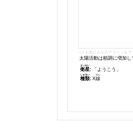
👈 お気に入りのアイコンをク
太陽活動は順調に増加し
えいせい
衛星
:
「ようこう」
しゅるい
せん
種類
:
X
線