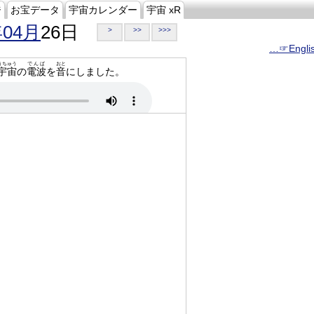
ジ
お宝データ
宇宙カレンダー
宇宙 xR
年04月
26日
>
>>
>>>
…☞Engli
うちゅう
でんぱ
おと
宇宙
の
電波
を
音
にしました。