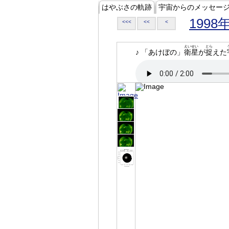
はやぶさの軌跡
宇宙からのメッセー
1998
<<<
<<
<
えいせい
とら
♪ 「あけぼの」
衛星
が
捉
えた