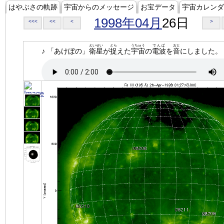
はやぶさの軌跡
宇宙からのメッセージ
お宝データ
宇宙カレンダ
1998年04月
26日
<<<
<<
<
>
えいせい
とら
うちゅう
でんぱ
おと
♪ 「あけぼの」
衛星
が
捉
えた
宇宙
の
電波
を
音
にしました。