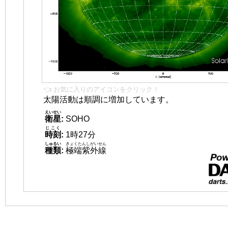
👈 お気に入りのアイコンをクリック！
太陽活動は順調に増加しています。
えいせい
衛星
:
SOHO
じこく
時刻
:
1時27分
しゅるい
きょくたんしがいせん
種類
:
極端紫外線