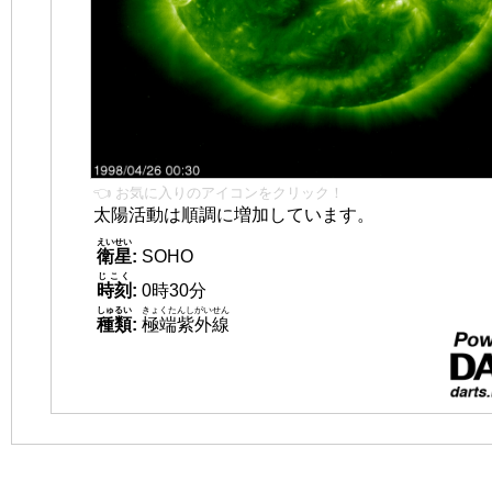
👈 お気に入りのアイコンをクリック！
太陽活動は順調に増加しています。
えいせい
衛星
:
SOHO
じこく
時刻
:
0時30分
しゅるい
きょくたんしがいせん
種類
:
極端紫外線