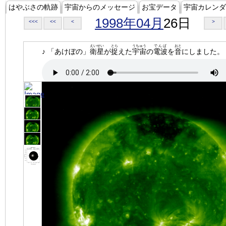
はやぶさの軌跡
宇宙からのメッセージ
お宝データ
宇宙カレンダ
1998年04月
26日
<<<
<<
<
>
えいせい
とら
うちゅう
でんぱ
おと
♪ 「あけぼの」
衛星
が
捉
えた
宇宙
の
電波
を
音
にしました。