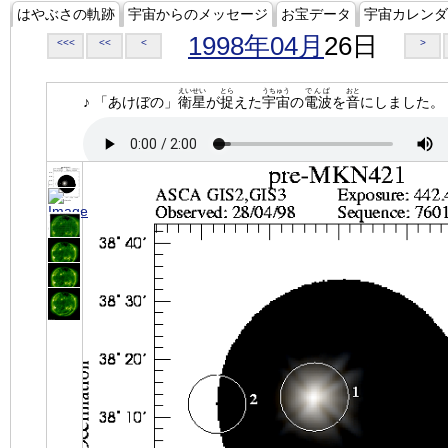
はやぶさの軌跡
宇宙からのメッセージ
お宝データ
宇宙カレンダ
1998年04月
26日
<<<
<<
<
>
えいせい
とら
うちゅう
でんぱ
おと
♪ 「あけぼの」
衛星
が
捉
えた
宇宙
の
電波
を
音
にしました。