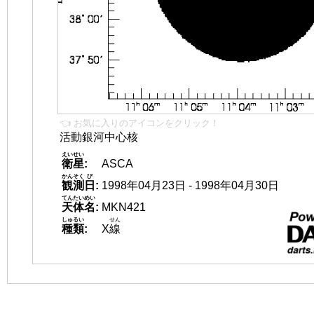
👈 お気に入りのアイコンをクリック！
活動銀河中心核
えいせい
衛星
:
ASCA
かんそく
び
観測
日
:
1998年04月23日 - 1998年04月30日
てんたいめい
天体名
:
MKN421
しゅるい
せん
種類
:
X
線