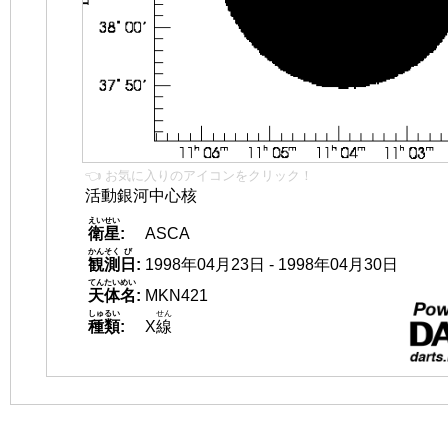
👈 お気に入りのアイコンをクリック！
活動銀河中心核
えいせい
衛星
:
ASCA
かんそく
び
観測
日
:
1998年04月23日 - 1998年04月30日
てんたいめい
天体名
:
MKN421
しゅるい
せん
種類
:
X
線