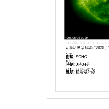
👈 お気に入りのアイコンをク
太陽活動は順調に増加し
えいせい
衛星
:
SOHO
じこく
時刻
:
0時34分
しゅるい
きょくたんしがいせん
種類
:
極端紫外線