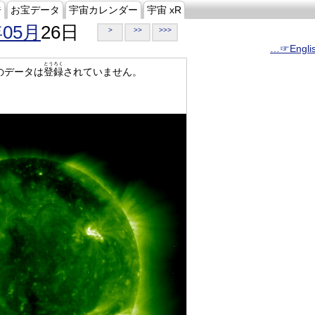
ジ
お宝データ
宇宙カレンダー
宇宙 xR
年05月
26日
>
>>
>>>
…☞Engli
とうろく
のデータは
登録
されていません。