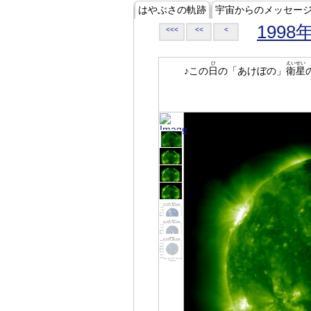
はやぶさの軌跡
宇宙からのメッセー
1998
<<<
<<
<
ひ
えいせい
♪この
日
の「あけぼの」
衛星