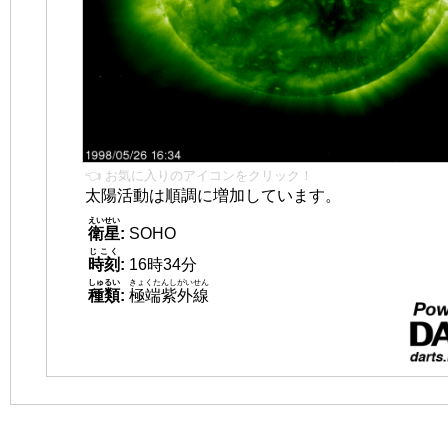
👈 お気に入りのアイコンをクリック！
太陽活動は順調に増加しています。
えいせい
衛星
:
SOHO
じこく
時刻
:
16時34分
しゅるい
きょくたんしがいせん
種類
:
極端紫外線