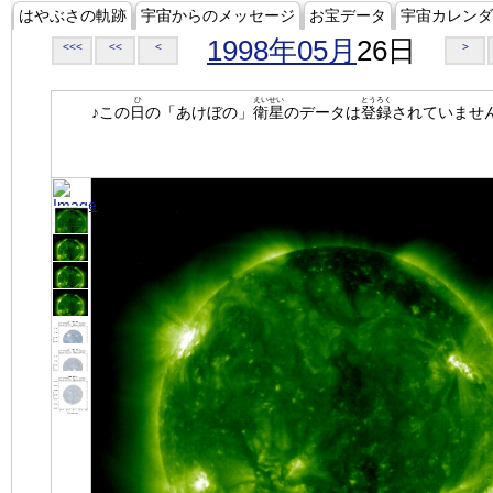
はやぶさの軌跡
宇宙からのメッセージ
お宝データ
宇宙カレンダ
1998年05月
26日
<<<
<<
<
>
ひ
えいせい
とうろく
♪この
日
の「あけぼの」
衛星
のデータは
登録
されていませ