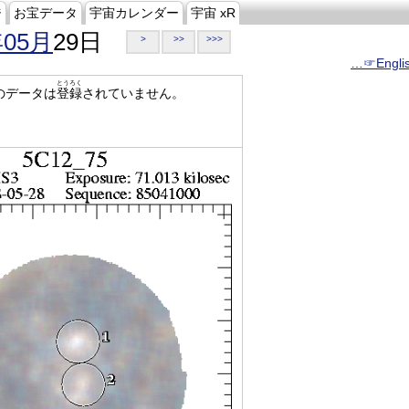
ジ
お宝データ
宇宙カレンダー
宇宙 xR
年05月
29日
>
>>
>>>
…☞Engli
とうろく
のデータは
登録
されていません。