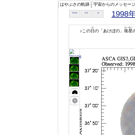
はやぶさの軌跡
宇宙からのメッセー
1998
<<<
<<
<
ひ
えいせい
♪この
日
の「あけぼの」
衛星