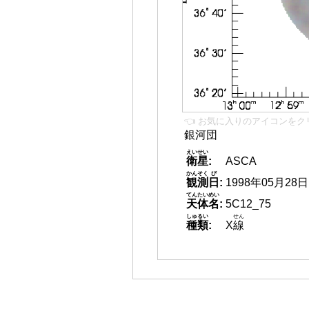
👈 お気に入りのアイコンをク
銀河団
えいせい
衛星
:
ASCA
かんそく
び
観測
日
:
1998年05月28日
てんたいめい
天体名
:
5C12_75
しゅるい
せん
種類
:
X
線