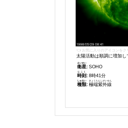
👈 お気に入りのアイコンをク
太陽活動は順調に増加し
えいせい
衛星
:
SOHO
じこく
時刻
:
8時41分
しゅるい
きょくたんしがいせん
種類
:
極端紫外線