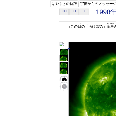
はやぶさの軌跡
宇宙からのメッセー
1998
<<<
<<
<
ひ
えいせい
♪この
日
の「あけぼの」
衛星