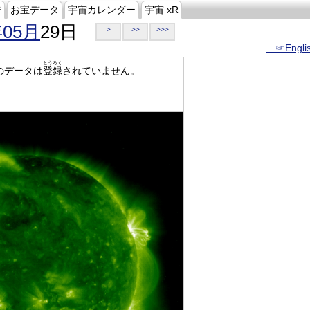
ジ
お宝データ
宇宙カレンダー
宇宙 xR
年05月
29日
>
>>
>>>
…☞Engli
とうろく
のデータは
登録
されていません。