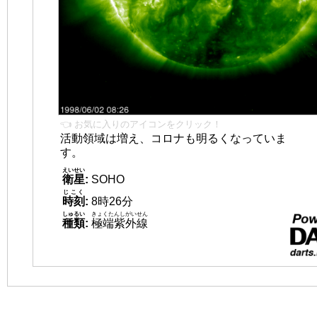
👈 お気に入りのアイコンをクリック！
活動領域は増え、コロナも明るくなっていま
す。
えいせい
衛星
:
SOHO
じこく
時刻
:
8時26分
しゅるい
きょくたんしがいせん
種類
:
極端紫外線