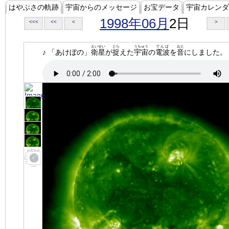
はやぶさの軌跡
宇宙からのメッセージ
お宝データ
宇宙カレンダ
1998年06月
2日
<<<
<<
<
>
えいせい
とら
うちゅう
でんぱ
おと
♪ 「あけぼの」
衛星
が
捉
えた
宇宙
の
電波
を
音
にしました。