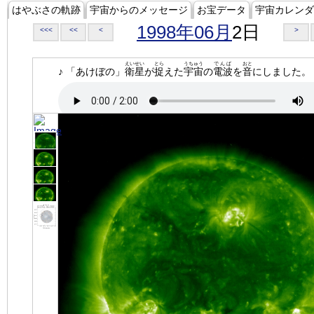
はやぶさの軌跡
宇宙からのメッセージ
お宝データ
宇宙カレンダ
1998年06月
2日
<<<
<<
<
>
えいせい
とら
うちゅう
でんぱ
おと
♪ 「あけぼの」
衛星
が
捉
えた
宇宙
の
電波
を
音
にしました。