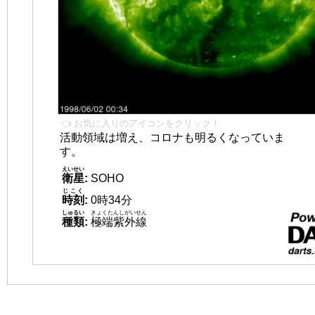
👈 お気に入りのアイコンをクリック！
活動領域は増え、コロナも明るくなっていま
す。
えいせい
衛星
:
SOHO
じこく
時刻
:
0時34分
しゅるい
きょくたんしがいせん
種類
:
極端紫外線