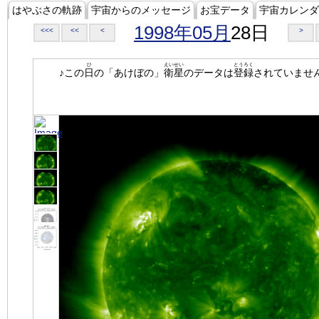
はやぶさの軌跡
宇宙からのメッセージ
お宝データ
宇宙カレンダ
1998年05月
28日
<<<
<<
<
>
ひ
えいせい
とうろく
♪この
日
の「あけぼの」
衛星
のデータは
登録
されていませ