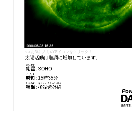
👈 お気に入りのアイコンをクリック！
太陽活動は順調に増加しています。
えいせい
衛星
:
SOHO
じこく
時刻
:
15時35分
しゅるい
きょくたんしがいせん
種類
:
極端紫外線