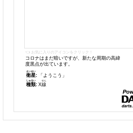
👈 お気に入りのアイコンをクリック！
コロナはまだ暗いですが、新たな周期の高緯
度黒点が出ています。
えいせい
衛星
:
「ようこう」
しゅるい
せん
種類
:
X
線