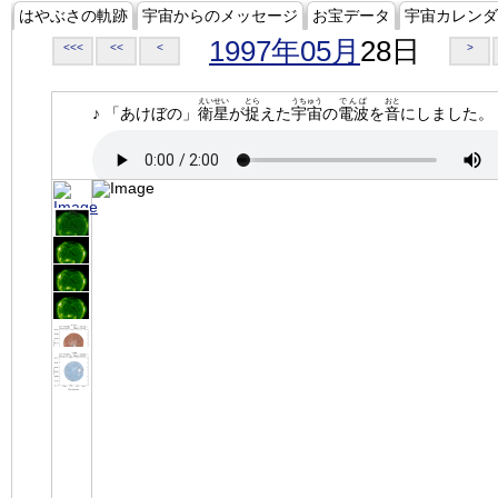
はやぶさの軌跡
宇宙からのメッセージ
お宝データ
宇宙カレンダ
1997年05月
28日
<<<
<<
<
>
えいせい
とら
うちゅう
でんぱ
おと
♪ 「あけぼの」
衛星
が
捉
えた
宇宙
の
電波
を
音
にしました。