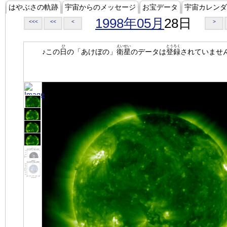
はやぶさの軌跡
宇宙からのメッセージ
お宝データ
宇宙カレンダ
1998年05月
28日
<<<
<<
<
>
ひ
えいせい
とうろく
♪この
日
の「あけぼの」
衛星
のデータは
登録
されていませ