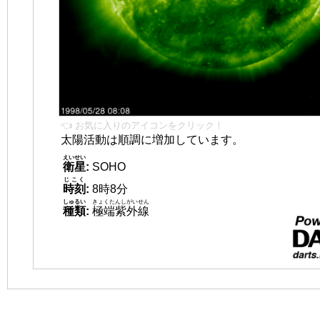
👈 お気に入りのアイコンをクリック！
太陽活動は順調に増加しています。
えいせい
衛星
:
SOHO
じこく
時刻
:
8時8分
しゅるい
きょくたんしがいせん
種類
:
極端紫外線