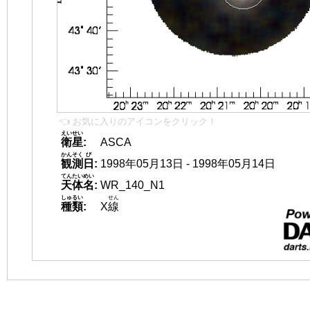
👈 お気に入りのアイコンをクリック！
えいせい
衛星
:
ASCA
かんそく
び
観測
日
:
1998年05月13日 - 1998年05月14日
てんたいめい
天体名
:
WR_140_N1
しゅるい
せん
種類
:
X
線