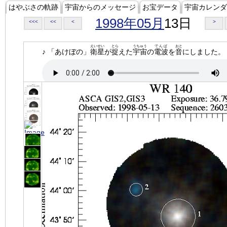
はやぶさの軌跡
宇宙からのメッセージ
お宝データ
宇宙カレンダ
1998年05月
13日
<<<
<<
<
>
えいせい
とら
うちゅう
でんぱ
おと
♪ 「あけぼの」
衛星
が
捉
えた
宇宙
の
電波
を
音
にしました。