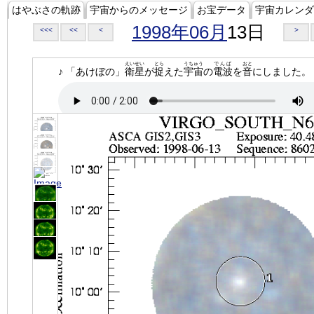
はやぶさの軌跡
宇宙からのメッセージ
お宝データ
宇宙カレンダ
1998年06月
13日
<<<
<<
<
>
えいせい
とら
うちゅう
でんぱ
おと
♪ 「あけぼの」
衛星
が
捉
えた
宇宙
の
電波
を
音
にしました。