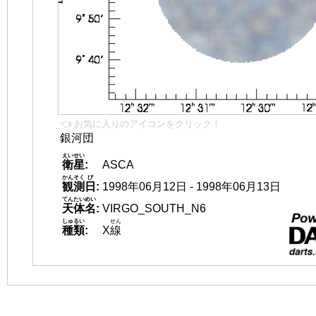
👈 お気に入りのアイコンをクリック！
銀河団
えいせい
衛星
:
ASCA
かんそく
び
観測
日
:
1998年06月12日 - 1998年06月13日
てんたいめい
天体名
:
VIRGO_SOUTH_N6
しゅるい
せん
種類
:
X
線