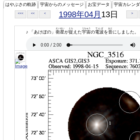
はやぶさの軌跡
宇宙からのメッセージ
お宝データ
宇宙カレンダ
1998年04月
13日
<<<
<<
<
>
えいせい
とら
うちゅう
でんぱ
おと
♪ 「あけぼの」
衛星
が
捉
えた
宇宙
の
電波
を
音
にしました。