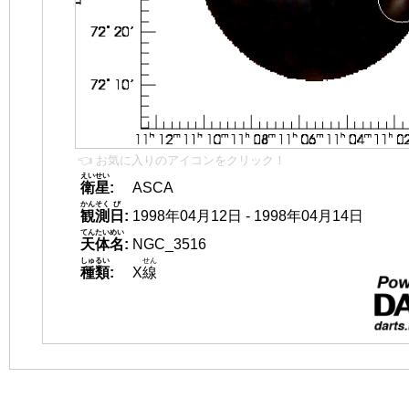
👈 お気に入りのアイコンをクリック！
えいせい
衛星
:
ASCA
かんそく
び
観測
日
:
1998年04月12日 - 1998年04月14日
てんたいめい
天体名
:
NGC_3516
しゅるい
せん
種類
:
X
線