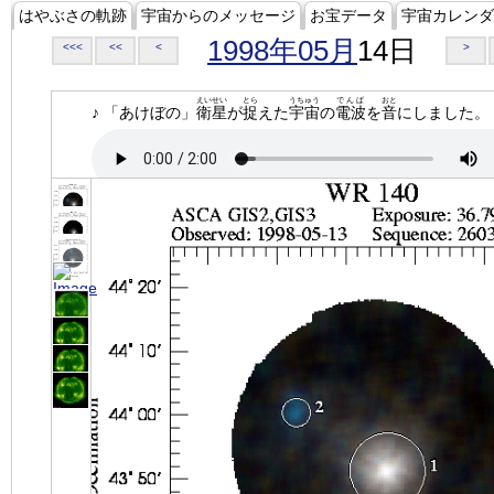
はやぶさの軌跡
宇宙からのメッセージ
お宝データ
宇宙カレンダ
1998年05月
14日
<<<
<<
<
>
えいせい
とら
うちゅう
でんぱ
おと
♪ 「あけぼの」
衛星
が
捉
えた
宇宙
の
電波
を
音
にしました。