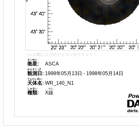
👈 お気に入りのアイコンをクリック！
えいせい
衛星
:
ASCA
かんそく
び
観測
日
:
1998年05月13日 - 1998年05月14日
てんたいめい
天体名
:
WR_140_N1
しゅるい
せん
種類
:
X
線