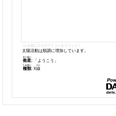
👈 お気に入りのアイコンをクリック！
太陽活動は順調に増加しています。
えいせい
衛星
:
「ようこう」
しゅるい
せん
種類
:
X
線