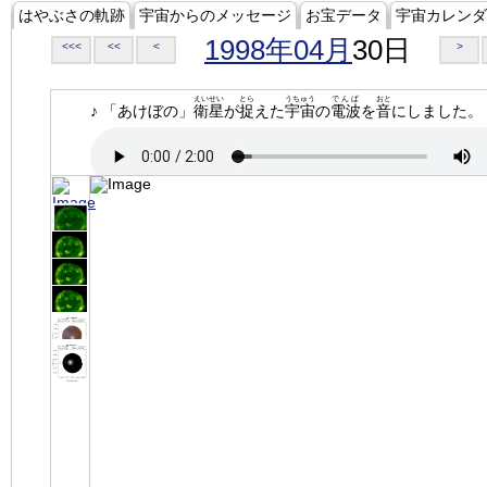
はやぶさの軌跡
宇宙からのメッセージ
お宝データ
宇宙カレンダ
1998年04月
30日
<<<
<<
<
>
えいせい
とら
うちゅう
でんぱ
おと
♪ 「あけぼの」
衛星
が
捉
えた
宇宙
の
電波
を
音
にしました。