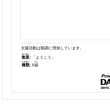
👈 お気に入りのアイコンをクリック！
太陽活動は順調に増加しています。
えいせい
衛星
:
「ようこう」
しゅるい
せん
種類
:
X
線