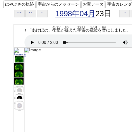
はやぶさの軌跡
宇宙からのメッセージ
お宝データ
宇宙カレンダ
1998年04月
23日
<<<
<<
<
>
えいせい
とら
うちゅう
でんぱ
おと
♪ 「あけぼの」
衛星
が
捉
えた
宇宙
の
電波
を
音
にしました。