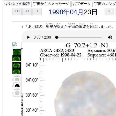
はやぶさの軌跡
宇宙からのメッセージ
お宝データ
宇宙カレンダ
1998年04月
23日
<<<
<<
<
>
えいせい
とら
うちゅう
でんぱ
おと
♪ 「あけぼの」
衛星
が
捉
えた
宇宙
の
電波
を
音
にしました。