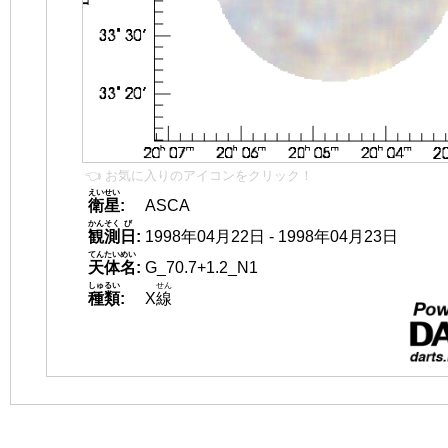
👈 お気に入りのアイコンをクリック！
えいせい
衛星
:
ASCA
かんそく
び
観測
日
:
1998年04月22日 - 1998年04月23日
てんたいめい
天体名
:
G_70.7+1.2_N1
しゅるい
せん
種類
:
X
線