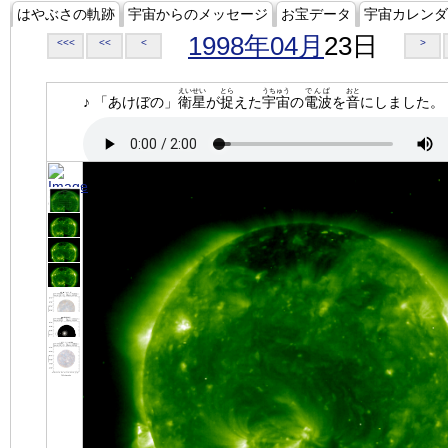
はやぶさの軌跡
宇宙からのメッセージ
お宝データ
宇宙カレンダ
1998年04月
23日
<<<
<<
<
>
えいせい
とら
うちゅう
でんぱ
おと
♪ 「あけぼの」
衛星
が
捉
えた
宇宙
の
電波
を
音
にしました。