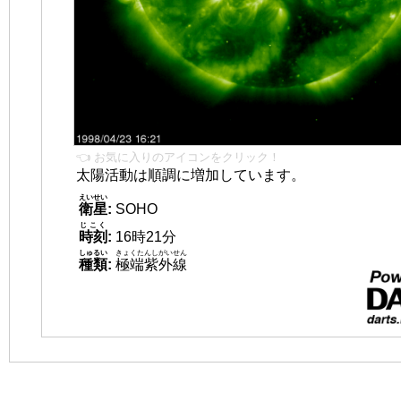
👈 お気に入りのアイコンをクリック！
太陽活動は順調に増加しています。
えいせい
衛星
:
SOHO
じこく
時刻
:
16時21分
しゅるい
きょくたんしがいせん
種類
:
極端紫外線