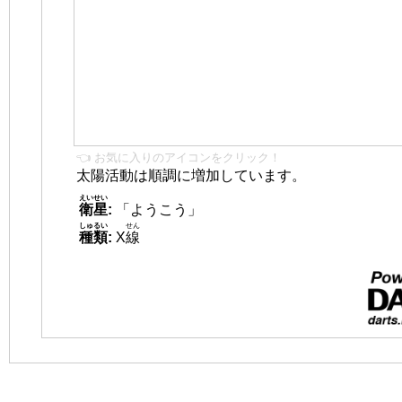
👈 お気に入りのアイコンをクリック！
太陽活動は順調に増加しています。
えいせい
衛星
:
「ようこう」
しゅるい
せん
種類
:
X
線