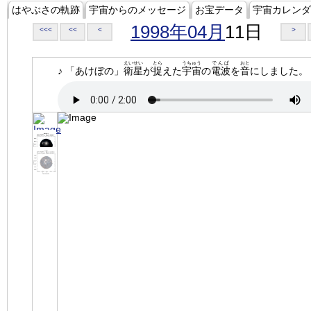
はやぶさの軌跡
宇宙からのメッセージ
お宝データ
宇宙カレンダ
1998年04月
11日
<<<
<<
<
>
えいせい
とら
うちゅう
でんぱ
おと
♪ 「あけぼの」
衛星
が
捉
えた
宇宙
の
電波
を
音
にしました。