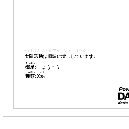
👈 お気に入りのアイコンをクリック！
太陽活動は順調に増加しています。
えいせい
衛星
:
「ようこう」
しゅるい
せん
種類
:
X
線