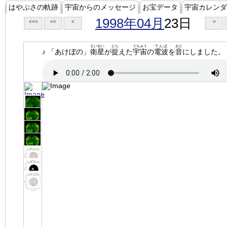
はやぶさの軌跡
宇宙からのメッセージ
お宝データ
宇宙カレンダ
1998年04月
23日
<<<
<<
<
>
えいせい
とら
うちゅう
でんぱ
おと
♪ 「あけぼの」
衛星
が
捉
えた
宇宙
の
電波
を
音
にしました。