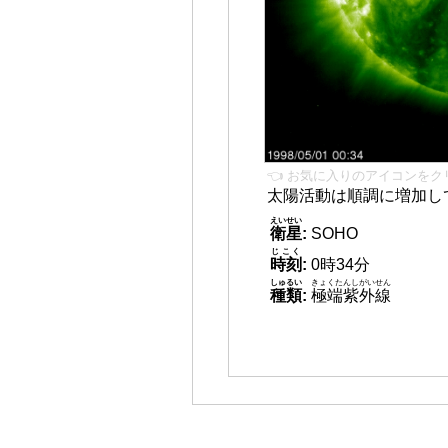
👈 お気に入りのアイコンをク
太陽活動は順調に増加し
えいせい
衛星
:
SOHO
じこく
時刻
:
0時34分
しゅるい
きょくたんしがいせん
種類
:
極端紫外線