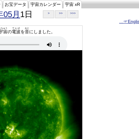
ジ
お宝データ
宇宙カレンダー
宇宙 xR
年05月
1日
>
>>
>>>
…☞Engli
うちゅう
でんぱ
おと
宇宙
の
電波
を
音
にしました。