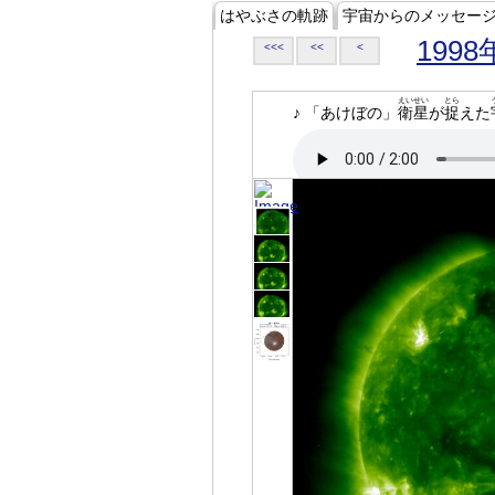
はやぶさの軌跡
宇宙からのメッセー
1998
<<<
<<
<
えいせい
とら
♪ 「あけぼの」
衛星
が
捉
えた