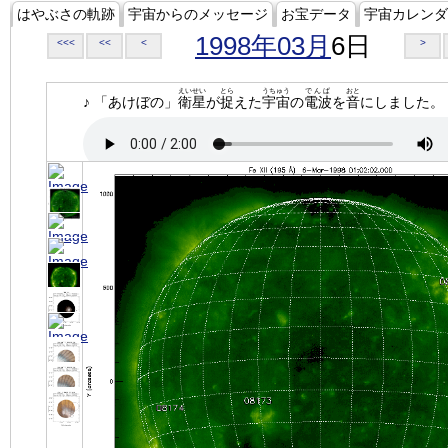
はやぶさの軌跡
宇宙からのメッセージ
お宝データ
宇宙カレンダ
1998年03月
6日
<<<
<<
<
>
えいせい
とら
うちゅう
でんぱ
おと
♪ 「あけぼの」
衛星
が
捉
えた
宇宙
の
電波
を
音
にしました。