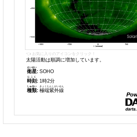
👈 お気に入りのアイコンをクリック！
太陽活動は順調に増加しています。
えいせい
衛星
:
SOHO
じこく
時刻
:
1時2分
しゅるい
きょくたんしがいせん
種類
:
極端紫外線