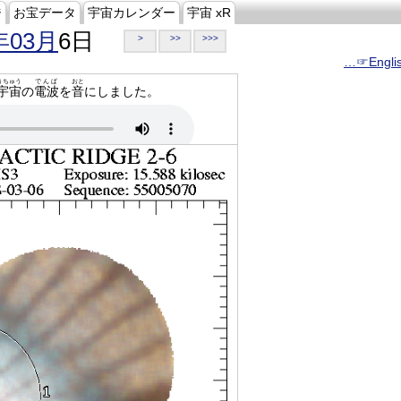
ジ
お宝データ
宇宙カレンダー
宇宙 xR
年03月
6日
>
>>
>>>
…☞Engli
うちゅう
でんぱ
おと
宇宙
の
電波
を
音
にしました。