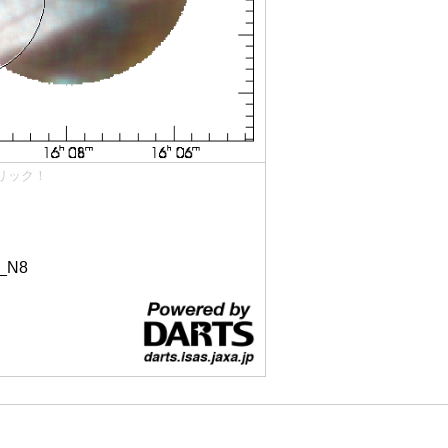
リック！
_N8