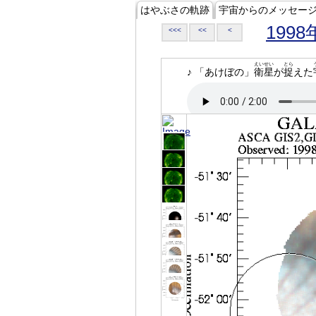
はやぶさの軌跡
宇宙からのメッセー
1998
<<<
<<
<
えいせい
とら
♪ 「あけぼの」
衛星
が
捉
えた