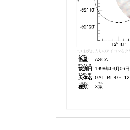
👈 お気に入りのアイコンをク
えいせい
衛星
:
ASCA
かんそく
び
観測
日
:
1998年03月06日
てんたいめい
天体名
:
GAL_RIDGE_12
しゅるい
せん
種類
:
X
線