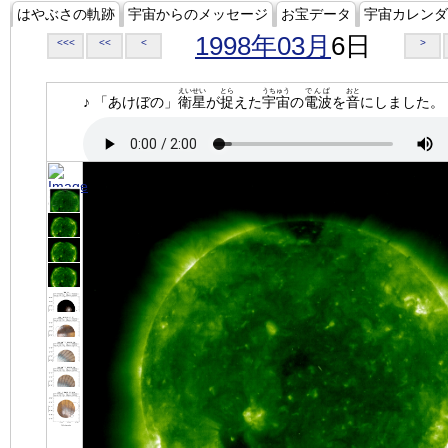
はやぶさの軌跡
宇宙からのメッセージ
お宝データ
宇宙カレンダ
1998年03月
6日
<<<
<<
<
>
えいせい
とら
うちゅう
でんぱ
おと
♪ 「あけぼの」
衛星
が
捉
えた
宇宙
の
電波
を
音
にしました。