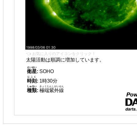
👈 お気に入りのアイコンをクリック！
太陽活動は順調に増加しています。
えいせい
衛星
:
SOHO
じこく
時刻
:
1時30分
しゅるい
きょくたんしがいせん
種類
:
極端紫外線