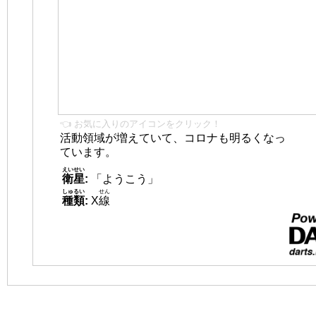
👈 お気に入りのアイコンをクリック！
活動領域が増えていて、コロナも明るくなっ
ています。
えいせい
衛星
:
「ようこう」
しゅるい
せん
種類
:
X
線