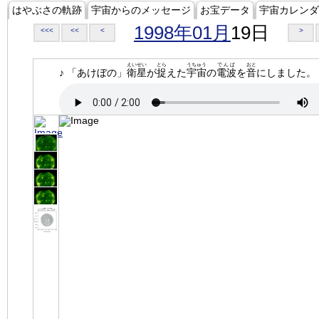
はやぶさの軌跡
宇宙からのメッセージ
お宝データ
宇宙カレンダ
1998年01月
19日
<<<
<<
<
>
えいせい
とら
うちゅう
でんぱ
おと
♪ 「あけぼの」
衛星
が
捉
えた
宇宙
の
電波
を
音
にしました。