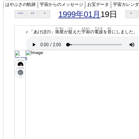
はやぶさの軌跡
宇宙からのメッセージ
お宝データ
宇宙カレンダ
1999年01月
19日
<<<
<<
<
>
えいせい
とら
うちゅう
でんぱ
おと
♪ 「あけぼの」
衛星
が
捉
えた
宇宙
の
電波
を
音
にしました。