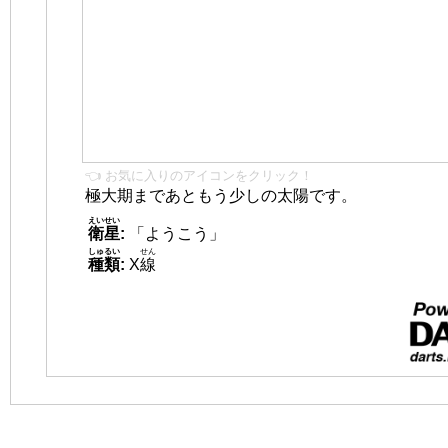
👈 お気に入りのアイコンをクリック！
極大期まであともう少しの太陽です。
えいせい
衛星
:
「ようこう」
しゅるい
せん
種類
:
X
線