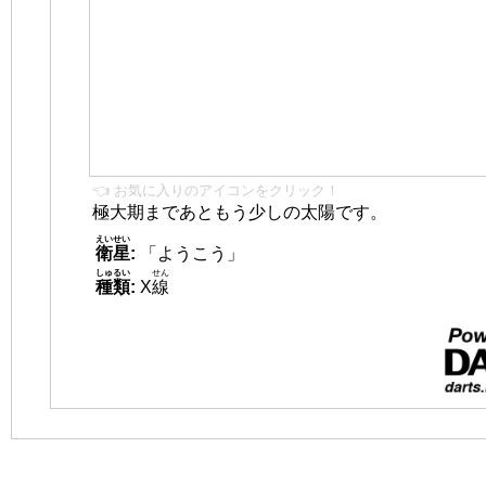
👈 お気に入りのアイコンをクリック！
極大期まであともう少しの太陽です。
えいせい
衛星
:
「ようこう」
しゅるい
せん
種類
:
X
線