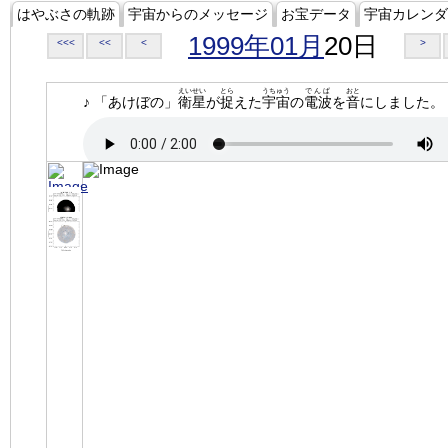
はやぶさの軌跡
宇宙からのメッセージ
お宝データ
宇宙カレンダ
1999年01月
20日
<<<
<<
<
>
えいせい
とら
うちゅう
でんぱ
おと
♪ 「あけぼの」
衛星
が
捉
えた
宇宙
の
電波
を
音
にしました。