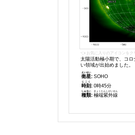
👈 お気に入りのアイコンをク
太陽活動極小期で、コロ
い領域が出始めました。
えいせい
衛星
:
SOHO
じこく
時刻
:
0時45分
しゅるい
きょくたんしがいせん
種類
:
極端紫外線