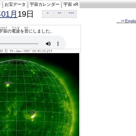
ジ
お宝データ
宇宙カレンダー
宇宙 xR
年01月
19日
>
>>
>>>
…☞Engli
うちゅう
でんぱ
おと
宇宙
の
電波
を
音
にしました。