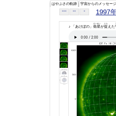
はやぶさの軌跡
宇宙からのメッセー
1997
<<<
<<
<
えいせい
とら
♪ 「あけぼの」
衛星
が
捉
えた