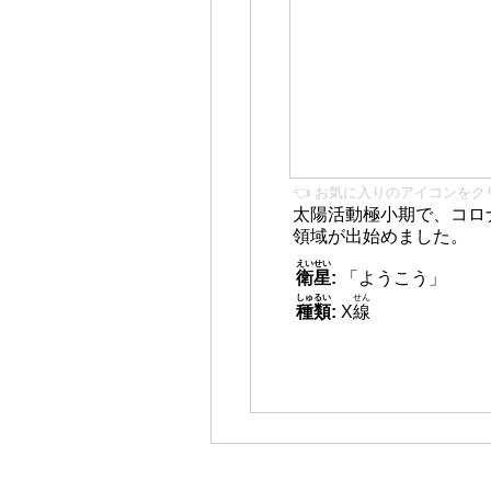
👈 お気に入りのアイコンをク
太陽活動極小期で、コロ
領域が出始めました。
えいせい
衛星
:
「ようこう」
しゅるい
せん
種類
:
X
線