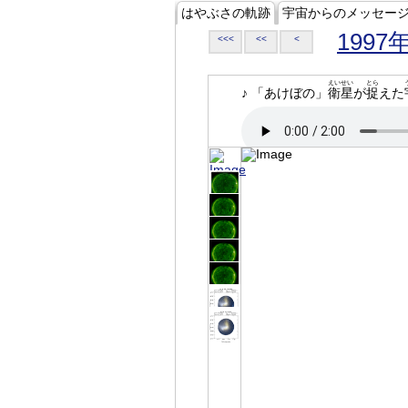
はやぶさの軌跡
宇宙からのメッセー
1997
<<<
<<
<
えいせい
とら
♪ 「あけぼの」
衛星
が
捉
えた