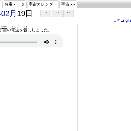
ジ
お宝データ
宇宙カレンダー
宇宙 xR
年02月
19日
>
>>
>>>
…☞Engli
うちゅう
でんぱ
おと
宇宙
の
電波
を
音
にしました。