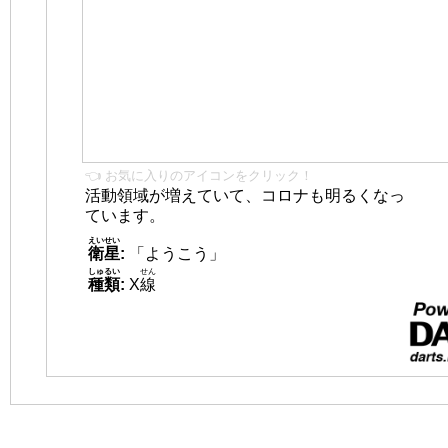
👈 お気に入りのアイコンをクリック！
活動領域が増えていて、コロナも明るくなっ
ています。
えいせい
衛星
:
「ようこう」
しゅるい
せん
種類
:
X
線