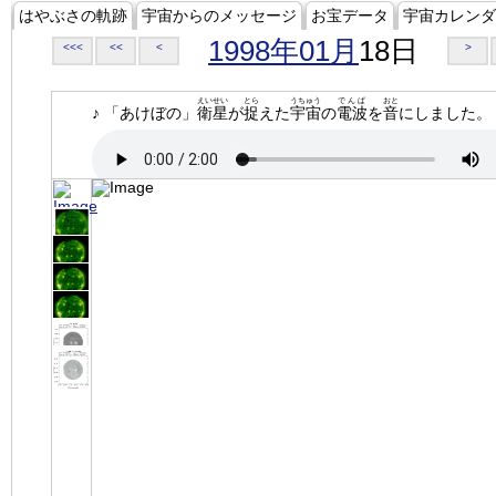
はやぶさの軌跡
宇宙からのメッセージ
お宝データ
宇宙カレンダ
1998年01月
18日
<<<
<<
<
>
えいせい
とら
うちゅう
でんぱ
おと
♪ 「あけぼの」
衛星
が
捉
えた
宇宙
の
電波
を
音
にしました。