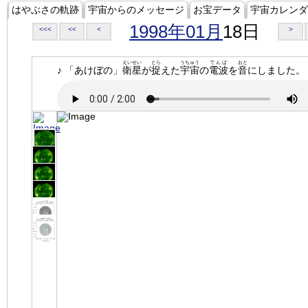
はやぶさの軌跡
宇宙からのメッセージ
お宝データ
宇宙カレンダ
1998年01月
18日
<<<
<<
<
>
えいせい
とら
うちゅう
でんぱ
おと
♪ 「あけぼの」
衛星
が
捉
えた
宇宙
の
電波
を
音
にしました。