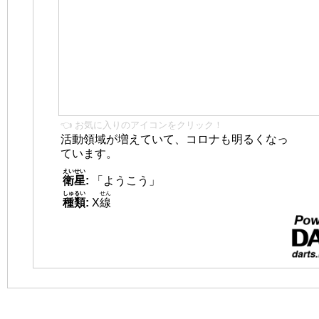
👈 お気に入りのアイコンをクリック！
活動領域が増えていて、コロナも明るくなっ
ています。
えいせい
衛星
:
「ようこう」
しゅるい
せん
種類
:
X
線