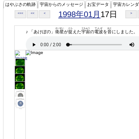
はやぶさの軌跡
宇宙からのメッセージ
お宝データ
宇宙カレンダ
1998年01月
17日
<<<
<<
<
>
えいせい
とら
うちゅう
でんぱ
おと
♪ 「あけぼの」
衛星
が
捉
えた
宇宙
の
電波
を
音
にしました。