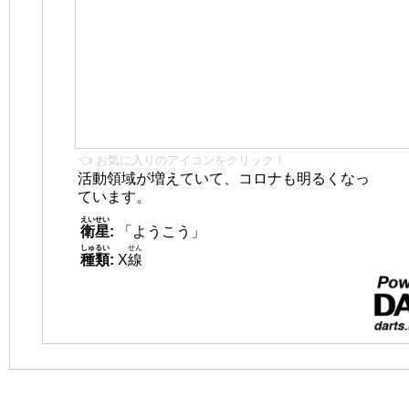
👈 お気に入りのアイコンをクリック！
活動領域が増えていて、コロナも明るくなっ
ています。
えいせい
衛星
:
「ようこう」
しゅるい
せん
種類
:
X
線