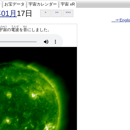
ジ
お宝データ
宇宙カレンダー
宇宙 xR
年01月
17日
>
>>
>>>
…☞Engli
うちゅう
でんぱ
おと
宇宙
の
電波
を
音
にしました。