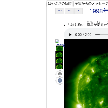
はやぶさの軌跡
宇宙からのメッセー
1998
<<<
<<
<
えいせい
とら
♪ 「あけぼの」
衛星
が
捉
えた