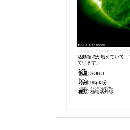
👈 お気に入りのアイコンをク
活動領域が増えていて、
ています。
えいせい
衛星
:
SOHO
じこく
時刻
:
9時33分
しゅるい
きょくたんしがいせん
種類
:
極端紫外線