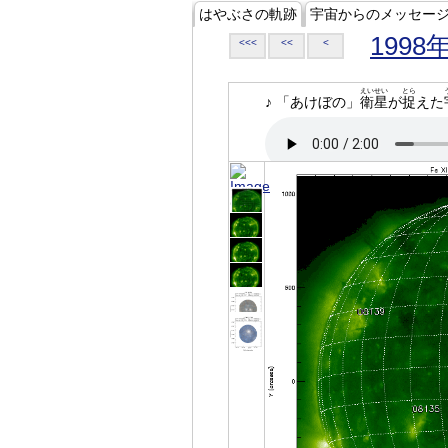
はやぶさの軌跡
宇宙からのメッセー
1998
<<<
<<
<
えいせい
とら
♪ 「あけぼの」
衛星
が
捉
えた