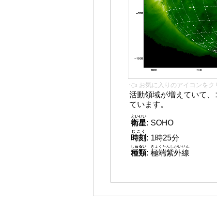
👈 お気に入りのアイコンをク
活動領域が増えていて、
ています。
えいせい
衛星
:
SOHO
じこく
時刻
:
1時25分
しゅるい
きょくたんしがいせん
種類
:
極端紫外線