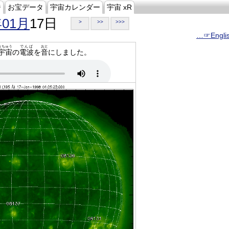
ジ
お宝データ
宇宙カレンダー
宇宙 xR
年01月
17日
>
>>
>>>
…☞Engli
うちゅう
でんぱ
おと
宇宙
の
電波
を
音
にしました。