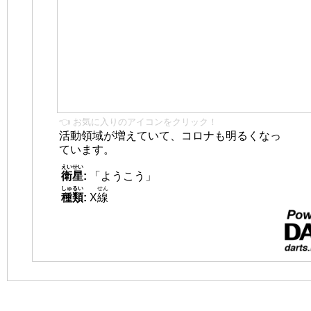
👈 お気に入りのアイコンをクリック！
活動領域が増えていて、コロナも明るくなっ
ています。
えいせい
衛星
:
「ようこう」
しゅるい
せん
種類
:
X
線