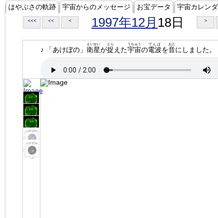
はやぶさの軌跡
宇宙からのメッセージ
お宝データ
宇宙カレンダ
1997年12月
18日
<<<
<<
<
>
えいせい
とら
うちゅう
でんぱ
おと
♪ 「あけぼの」
衛星
が
捉
えた
宇宙
の
電波
を
音
にしました。