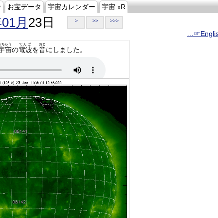
ジ
お宝データ
宇宙カレンダー
宇宙 xR
年01月
23日
>
>>
>>>
…☞Engli
うちゅう
でんぱ
おと
宇宙
の
電波
を
音
にしました。