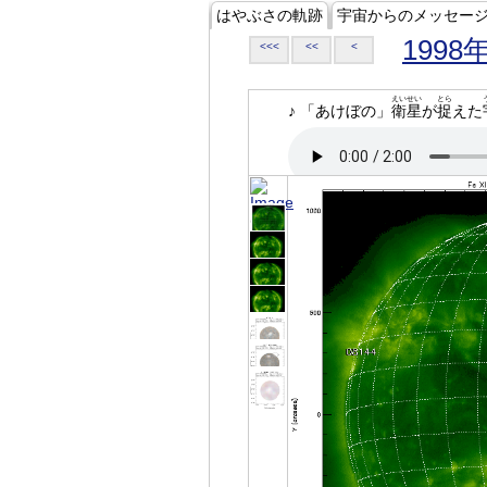
はやぶさの軌跡
宇宙からのメッセー
1998
<<<
<<
<
えいせい
とら
♪ 「あけぼの」
衛星
が
捉
えた