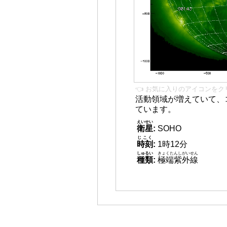
👈 お気に入りのアイコンをク
活動領域が増えていて、
ています。
えいせい
衛星
:
SOHO
じこく
時刻
:
1時12分
しゅるい
きょくたんしがいせん
種類
:
極端紫外線