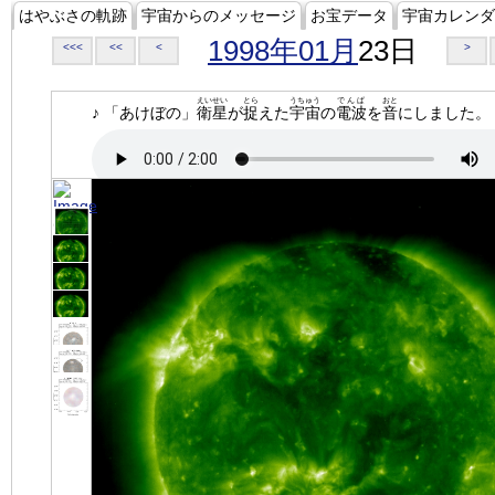
はやぶさの軌跡
宇宙からのメッセージ
お宝データ
宇宙カレンダ
1998年01月
23日
<<<
<<
<
>
えいせい
とら
うちゅう
でんぱ
おと
♪ 「あけぼの」
衛星
が
捉
えた
宇宙
の
電波
を
音
にしました。