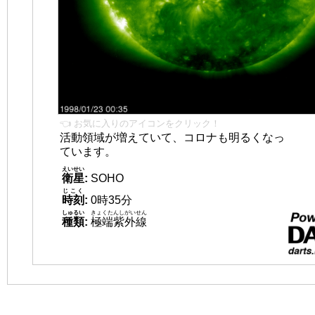
👈 お気に入りのアイコンをクリック！
活動領域が増えていて、コロナも明るくなっ
ています。
えいせい
衛星
:
SOHO
じこく
時刻
:
0時35分
しゅるい
きょくたんしがいせん
種類
:
極端紫外線