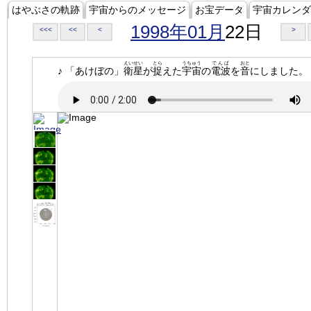
はやぶさの軌跡
宇宙からのメッセージ
お宝データ
宇宙カレンダ
1998年01月
22日
<<<
<<
<
>
えいせい
とら
うちゅう
でんぱ
おと
♪ 「あけぼの」
衛星
が
捉
えた
宇宙
の
電波
を
音
にしました。