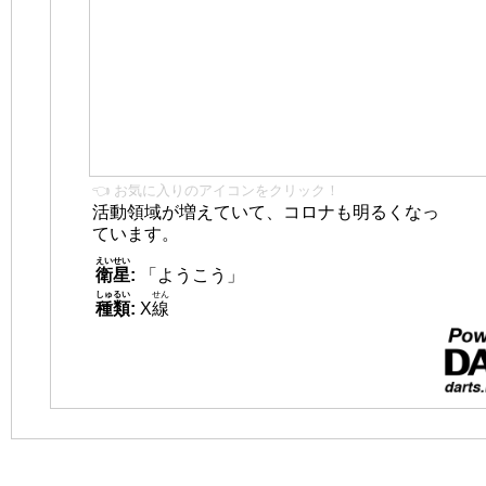
👈 お気に入りのアイコンをクリック！
活動領域が増えていて、コロナも明るくなっ
ています。
えいせい
衛星
:
「ようこう」
しゅるい
せん
種類
:
X
線