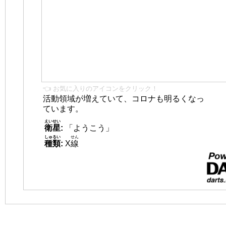
👈 お気に入りのアイコンをクリック！
活動領域が増えていて、コロナも明るくなっ
ています。
えいせい
衛星
:
「ようこう」
しゅるい
せん
種類
:
X
線