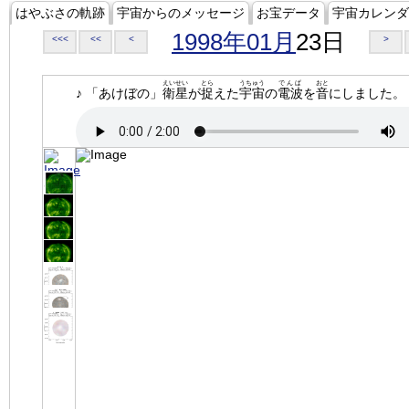
はやぶさの軌跡
宇宙からのメッセージ
お宝データ
宇宙カレンダ
1998年01月
23日
<<<
<<
<
>
えいせい
とら
うちゅう
でんぱ
おと
♪ 「あけぼの」
衛星
が
捉
えた
宇宙
の
電波
を
音
にしました。